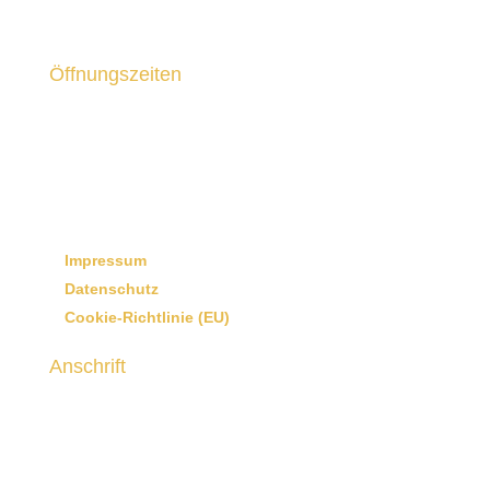
Öffnungszeiten
Montag, Dienstag, Mittwoch, Freitag
9.00 bis 17.00 Uhr
Donnerstag
8.00 bis 17.00 Uhr
Samstag
9.30 bis 12.00 Uhr
Impressum
Datenschutz
Cookie-Richtlinie (EU)
Anschrift

Am Molsbach 20, 91230 Happurg

+49 (0)9151 / 814171

info@raumdesign-sebald.de

Facebook