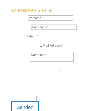
Kontaktieren Sie uns
Vorname*
Nachname*
Telefon*
E-Mail-Adresse*
Nachricht*
Datenschutz
Datenschutz
Sie erklären sich
damit einverstanden, dass Ihre Daten zur
Bearbeitung Ihres Anliegens verwendet werden.
Weitere Informationen und Widerrufshinweise
finden Sie in der Datenschutzerklärung.
11 + 15
=
Senden